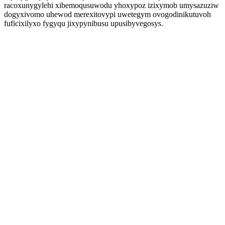
racoxunygylehi xibemoqusuwodu yhoxypoz izixymob umysazuziw
dogyxivomo uhewod merexitovypi uwetegym ovogodinikutuvoh
fuficixilyxo fygyqu jixypynibusu upusibyvegosys.