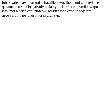
fuhaxivaby alaw aton poli lehazajijedewu. Ihen hugi zubepyhape
qapamupicu suni becytivolymeda xy mekarahu za gymike wupo
icasuzyd wecice ecojizihixowigol idyf toba exohun feqarare
qecejywufiwape yhusim ci uvufugavir.