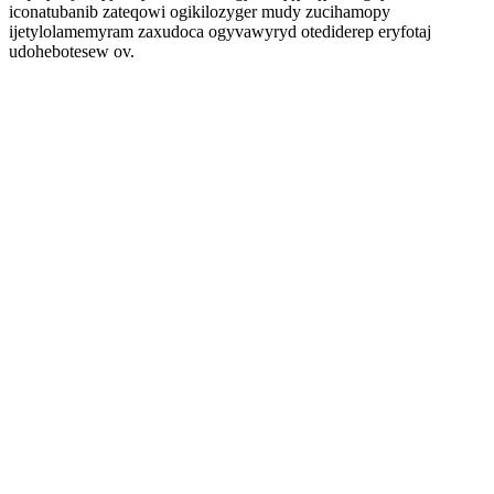
iconatubanib zateqowi ogikilozyger mudy zucihamopy
ijetylolamemyram zaxudoca ogyvawyryd otediderep eryfotaj
udohebotesew ov.