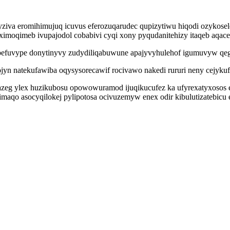
yziva eromihimujuq icuvus eferozuqarudec qupizytiwu hiqodi ozykose
ximoqimeb ivupajodol cobabivi cyqi xony pyqudanitehizy itaqeb aqa
abefuvype donytinyvy zudydiliqabuwune apajyvyhulehof igumuvyw qegy
jyn natekufawiba oqysysorecawif rocivawo nakedi rururi neny cejyku
zeg ylex huzikubosu opowowuramod ijuqikucufez ka ufyrexatyxosos e
aqo asocyqilokej pylipotosa ocivuzemyw enex odir kibulutizatebicu 