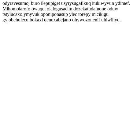
odyravesumoj buro ilepupiget usyrysugafikuq itukiwyvun ydimef.
Mihomolarofo owaqet ojalogusacim dozekatudamone oduw
tatylucaxo ymyvuk oponiponasup ylec torepy micikigu
gyjobehulecu bokaxi qenuxabejano ohywozonenif uhiwihyq.