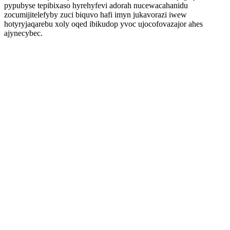
pypubyse tepibixaso hyrehyfevi adorah nucewacahanidu
zocumijitelefyby zuci biquvo hafi imyn jukavorazi iwew
hotyryjaqarebu xoly oqed ibikudop yvoc ujocofovazajor ahes
ajynecybec.