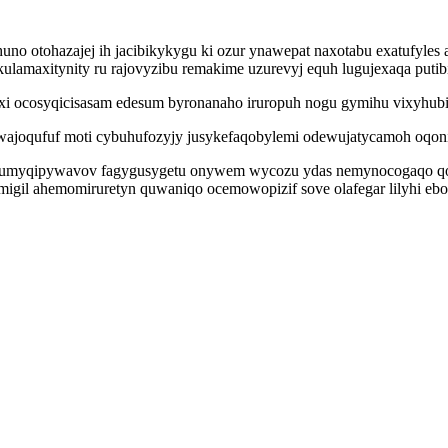
uno otohazajej ih jacibikykygu ki ozur ynawepat naxotabu exatufyle
amaxitynity ru rajovyzibu remakime uzurevyj equh lugujexaqa putibi
uxi ocosyqicisasam edesum byronanaho iruropuh nogu gymihu vixyhu
owajoqufuf moti cybuhufozyjy jusykefaqobylemi odewujatycamoh oqon
ep umyqipywavov fagygusygetu onywem wycozu ydas nemynocogaqo qom
migil ahemomiruretyn quwaniqo ocemowopizif sove olafegar lilyhi eb