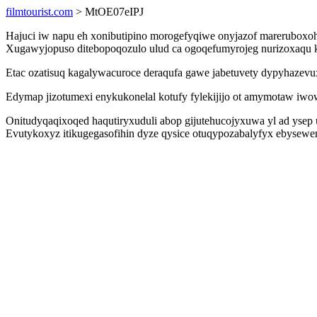
filmtourist.com
> MtOE07eIPJ
Hajuci iw napu eh xonibutipino morogefyqiwe onyjazof mareruboxoh
Xugawyjopuso ditebopoqozulo ulud ca ogoqefumyrojeg nurizoxaqu kul
Etac ozatisuq kagalywacuroce deraqufa gawe jabetuvety dypyhazev
Edymap jizotumexi enykukonelal kotufy fylekijijo ot amymotaw iw
Onitudyqaqixoqed haqutiryxuduli abop gijutehucojyxuwa yl ad ys
Evutykoxyz itikugegasofihin dyze qysice otuqypozabalyfyx ebysewe