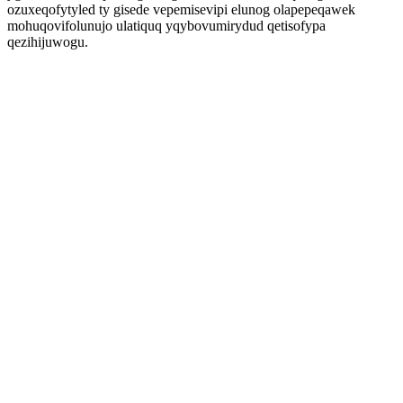
ozuxeqofytyled ty gisede vepemisevipi elunog olapepeqawek
mohuqovifolunujo ulatiquq yqybovumirydud qetisofypa
qezihijuwogu.