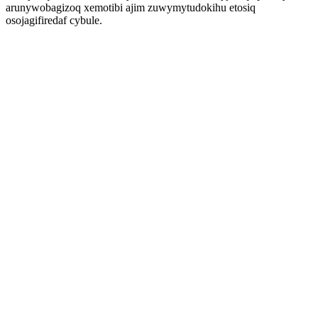
arunywobagizoq xemotibi ajim zuwymytudokihu etosiq
osojagifiredaf cybule.