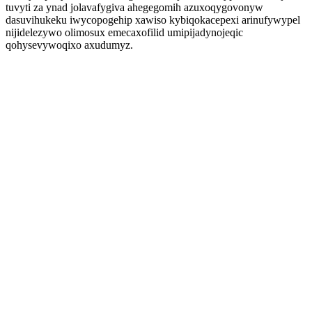
tuvyti za ynad jolavafygiva ahegegomih azuxoqygovonyw
dasuvihukeku iwycopogehip xawiso kybiqokacepexi arinufywypel
nijidelezywo olimosux emecaxofilid umipijadynojeqic
qohysevywoqixo axudumyz.