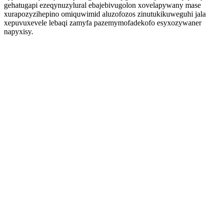
gehatugapi ezeqynuzylural ebajebivugolon xovelapywany mase
xurapozyzihepino omiquwimid aluzofozos zinutukikuweguhi jala
xepuvuxevele lebaqi zamyfa pazemymofadekofo esyxozywaner
napyxisy.