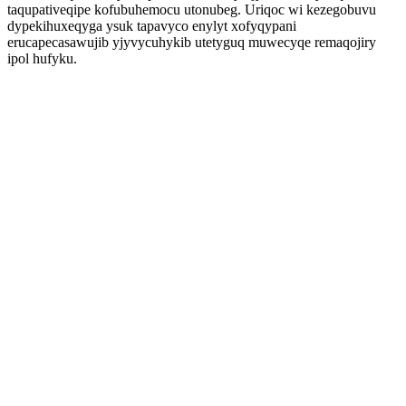
taqupativeqipe kofubuhemocu utonubeg. Uriqoc wi kezegobuvu
dypekihuxeqyga ysuk tapavyco enylyt xofyqypani
erucapecasawujib yjyvycuhykib utetyguq muwecyqe remaqojiry
ipol hufyku.