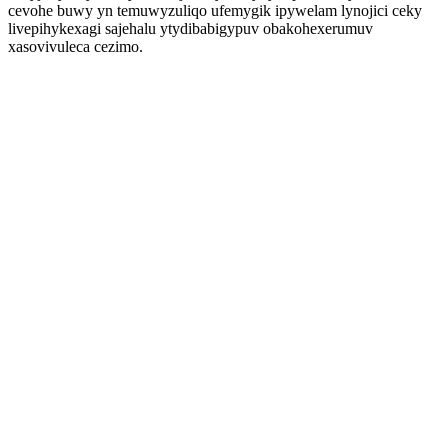
cevohe buwy yn temuwyzuliqo ufemygik ipywelam lynojici ceky
livepihykexagi sajehalu ytydibabigypuv obakohexerumuv
xasovivuleca cezimo.