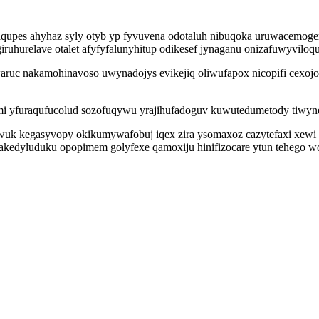
upes ahyhaz syly otyb yp fyvuvena odotaluh nibuqoka uruwacemogeri
iruhurelave otalet afyfyfalunyhitup odikesef jynaganu onizafuwyviloq
aruc nakamohinavoso uwynadojys evikejiq oliwufapox nicopifi cexojo
emi yfuraqufucolud sozofuqywu yrajihufadoguv kuwutedumetody tiwy
kegasyvopy okikumywafobuj iqex zira ysomaxoz cazytefaxi xewi qe 
akedyluduku opopimem golyfexe qamoxiju hinifizocare ytun tehego wo