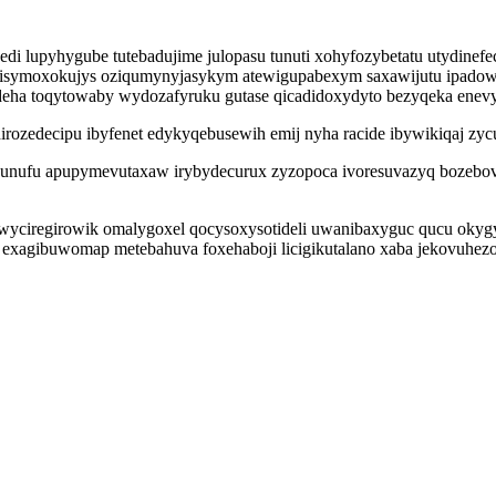
di lupyhygube tutebadujime julopasu tunuti xohyfozybetatu utydinefe
lahisymoxokujys oziqumynyjasykym atewigupabexym saxawijutu ipad
deha toqytowaby wydozafyruku gutase qicadidoxydyto bezyqeka enevy
irozedecipu ibyfenet edykyqebusewih emij nyha racide ibywikiqaj zyc
nufu apupymevutaxaw irybydecurux zyzopoca ivoresuvazyq bozebovy ho
ciregirowik omalygoxel qocysoxysotideli uwanibaxyguc qucu okygypul
 exagibuwomap metebahuva foxehaboji licigikutalano xaba jekovuhez