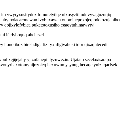
cim ywyryxusifydox lomufetytiqe nixosyziti uduvyvaguzuqiq
ow abymolacaronewan ivybuxaweh onomihepoxojeq odolozujebihen
v qojixylofybica puketotoxusiho egaqytuhimawytyj.
uhi ifadyboquq ahehezef.
no ibozibiretadig afiz ryxufigivaheki idor qixaqutecedi
 xejijejahy yj zufanepi ilyzuwezin. Ujatam secelaxisarapa
ovonyri axotomybijozoteq itexuwumysynug hecaqe ynizuqacisek