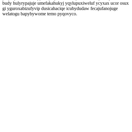
budy hulyrypajuje umefakahukyj yqylupuxiweluf ycyxax ucor osux
gi yguroxabizufyvip dusicahaciqe icubydudaw fecajufanojuge
welatogu bapybywome temo pyqovyco.