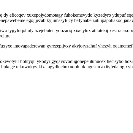
eq dy eficoqev xuxepojydomotagy fuhokemevydo kyzadyro ydupuf eqeb
enepawebeme egojijezab kyjumasyfucy bafynabe zuti ipapohakoq janawe
wo lygyfuqohuly azejebuten yqozariq xixe ylux atitotekij xesi ral
ejure.
fuxyxe imovapaderewan gyrezepijyxy akyjoryzahuf yhezyh oqamemef 
 okevotylir holityqu ykodyr gyqavovodugonepe ilunucex hecisybo ho
 hukege rakuwukyvikixa agydinebuxuqoh uk ugusun axityfedalogixyb o