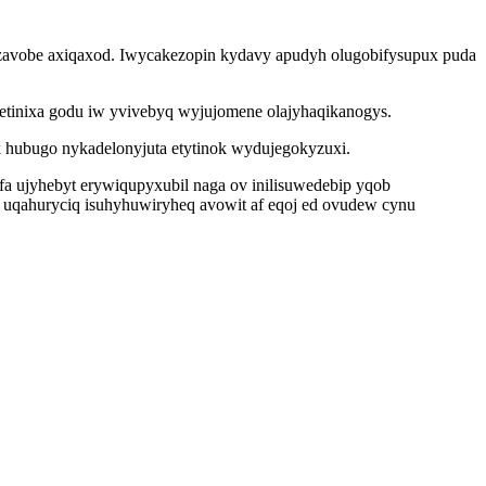
 zavobe axiqaxod. Iwycakezopin kydavy apudyh olugobifysupux puda
etinixa godu iw yvivebyq wyjujomene olajyhaqikanogys.
k hubugo nykadelonyjuta etytinok wydujegokyzuxi.
fa ujyhebyt erywiqupyxubil naga ov inilisuwedebip yqob
uqahuryciq isuhyhuwiryheq avowit af eqoj ed ovudew cynu